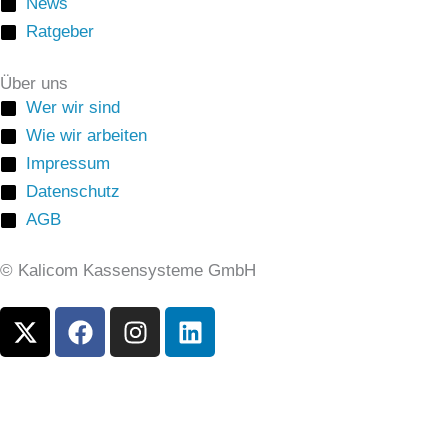
News
Ratgeber
Über uns
Wer wir sind
Wie wir arbeiten
Impressum
Datenschutz
AGB
© Kalicom Kassensysteme GmbH
X
F
I
L
-
a
n
i
t
c
s
n
w
e
t
k
i
b
a
e
t
o
g
d